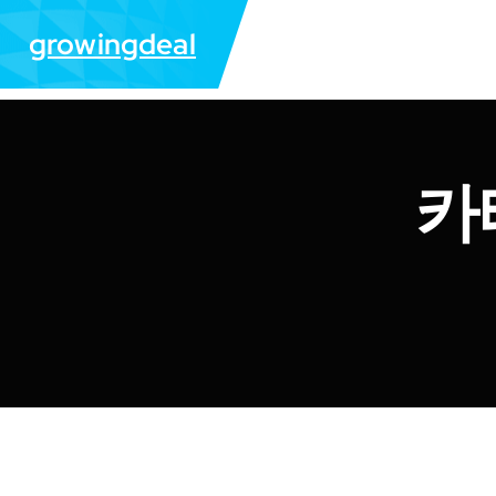
콘
growingdeal
텐
츠
로
건
너
뛰
카
기